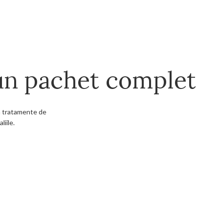
un pachet complet
la tratamente de
liile.