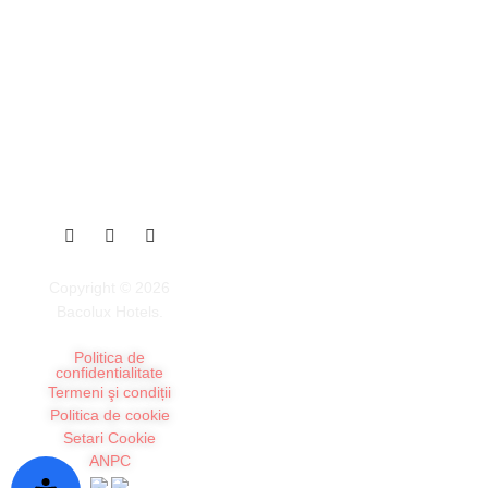
Restaurante
C
Restaurant Clasic
Ca
Restaurant Rustic
Ma
Terasa de vară
Ca
Copyright © 2026
Ca
Bacolux Hotels.
Diviana Spa
Ma
Ca
Politica de
confidentialitate
Băi termale minerale
Ca
Termeni şi condiții
Tratamente medicale
Ap
Politica de cookie
Relaxare la Diana
Setari Cookie
ANPC