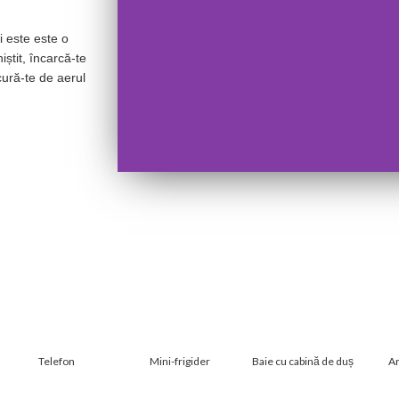
 este este o
știt, încarcă-te
cură-te de aerul
Telefon
Mini-frigider
Baie cu cabină de duș
Ar