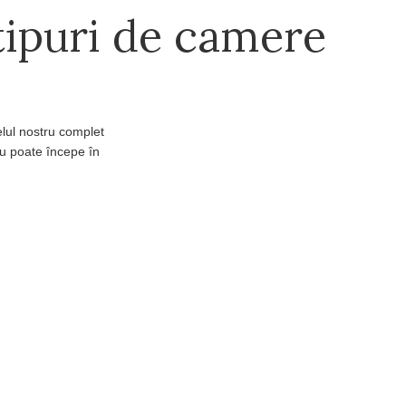
tipuri de camere
elul nostru complet
ău poate începe în