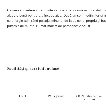
Camera cu vedere spre munte sau cu o panoramă asupra stațiunii
alegere bună pentru a-ți începe ziua. După un somn odihnitor și lini
cu energie admirând peisajul minunat de la balconul propriu și bu
puternic de munte. Număr maxim de persoane: 2 adulți.
Facilități și servicii incluse
Fotolii
Wi-Fi gratuit
LCD TV (cablu tv cu 45
de canale)