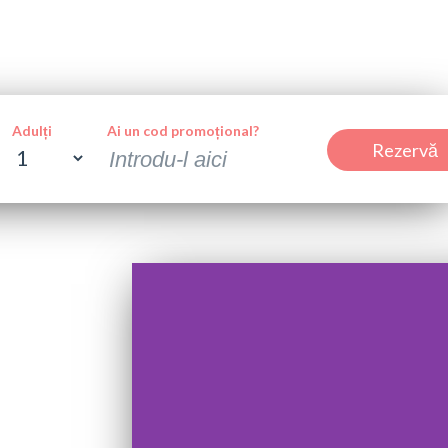
Adulți
Ai un cod promoțional?