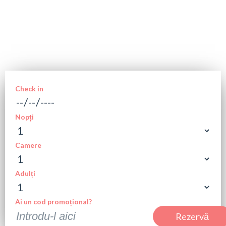
Check in
Nopți
Camere
Adulți
Ai un cod promoțional?